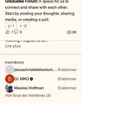
Graduates Forum
! A space for us to 
connect and share with each other. 
Start by posting your thoughts, sharing 
media, or creating a poll.
1
À propos
1
0
26
A space for graduates of the Ministry
Training Program to st
...
Lire plus
membres
jesuschristekklesiachurchrms
S'abonner
jesuschristekklesiachurchrms
Dr. MKO
S'abonner
Masiea Hoffman
S'abonner
Voir tous les membres (3)